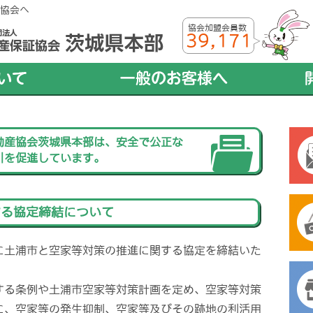
協会へ
協会加盟会員数
39,171
動産協会茨城県本部は、安全で公正な
引を促進しています。
する協定締結について
に土浦市と空家等対策の推進に関する協定を締結いた
する条例や土浦市空家等対策計画を定め、空家等対策
に、空家等の発生抑制、空家等及びその跡地の利活用