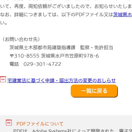
いて、再度、周知依頼がございましたので、お知らせいたしま
なお、詳細につきましては、以下のPDFファイル又は
茨城県ホ
い。
（お問い合わせ先）
茨城県土木部都市局建築指導課 監察・免許担当
〒310-8555 茨城県水戸市笠原町978-6
電話 029-301-4722
宅建業法に基づく申請・届出方法の変更のおしらせ
PDFファイルについて
PDFは、Adobe Systems社によって開発された、