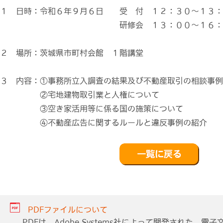
１ 日時：令和６年９月６日 受 付 １２：３０～１３：
研修会 １３：００～１６：３
２ 場所：茨城県市町村会館 １階講堂
３ 内容：①事務所立入調査の結果及び不動産取引の相談事例
②宅地建物取引業と人権について
③空き家活用等に係る国の施策について
④不動産広告に関するルールと違反事例の紹介
PDFファイルについて
PDFは、Adobe Systems社によって開発された、